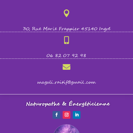

30, Rue Marie Frappier 45140 Ingré

06 82 07 92 98

magali.raitif@gmail.com
Naturopathe & Énergéticienne