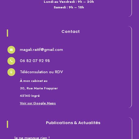
Lundi au Vendredi : 9h – 20h
Samedi : 9h – 18h
Contact
magali.raitif@gmail.com

06 82 07 92 98

Téléconsulation ou RDV

À
mon cabinet au
30, Rue Marie Frappier
45140 Ingré
Voir sur Google Maps
Publications &
Actualités
Je ne manque rien !