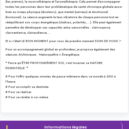
(les pierres), la musicothérapie et l’aromathérapie. Cela permet d’accompagner
toutes les personnes dans leur problématique de santé chronique globale aussi
bien au niveau physique (douleurs), que mental (nerveux) et émotionnel
(hormonal). La séance augmente le taux vibratoire de chaque personne tout en
rééquilibrant son corps énergétique (chakras, polarités, …). Elle peut également
permettre de développer ses capacités extra-sensorielles : clairvoyance,
clairsentience, clairaudience, …
Et si c’était LE BON MOMENT pour vous de prendre vraiment SOIN DE VOUS ?
Pour un accompagnement global en profondeur, je propose également des
séances Alchimiques : Naturopathie + Énergétique.
❝ Parce qu’ÊTRE PROFONDÉMENT SOI, c’est Incarner sa NATURE
ESSENTIELLE. ❞
# Pour t’offrir quelques minutes de pause intérieure dans ce monde à 200 à
l’heure.
# Pour accomplir sa destinée.
# Pour se réaliser.
# Pour se révéler à soi-même.
Informations légales