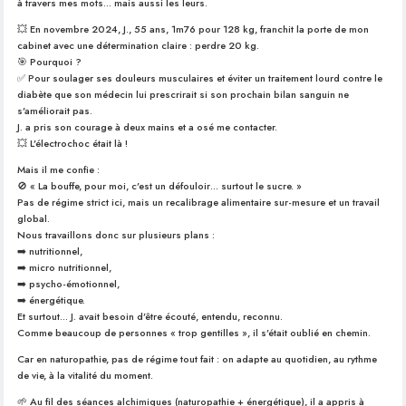
à travers mes mots… mais aussi les leurs.
💥 En novembre 2024, J., 55 ans, 1m76 pour 128 kg, franchit la porte de mon
cabinet avec une détermination claire : perdre 20 kg.
🎯 Pourquoi ?
✅ Pour soulager ses douleurs musculaires et éviter un traitement lourd contre le
diabète que son médecin lui prescrirait si son prochain bilan sanguin ne
s’améliorait pas.
J. a pris son courage à deux mains et a osé me contacter.
💥 L’électrochoc était là !
Mais il me confie :
🚫 « La bouffe, pour moi, c’est un défouloir… surtout le sucre. »
Pas de régime strict ici, mais un recalibrage alimentaire sur-mesure et un travail
global.
Nous travaillons donc sur plusieurs plans :
➡️ nutritionnel,
➡️ micro nutritionnel,
➡️ psycho-émotionnel,
➡️ énergétique.
Et surtout… J. avait besoin d’être écouté, entendu, reconnu.
Comme beaucoup de personnes « trop gentilles », il s’était oublié en chemin.
Car en naturopathie, pas de régime tout fait : on adapte au quotidien, au rythme
de vie, à la vitalité du moment.
🌱 Au fil des séances alchimiques (naturopathie + énergétique), il a appris à