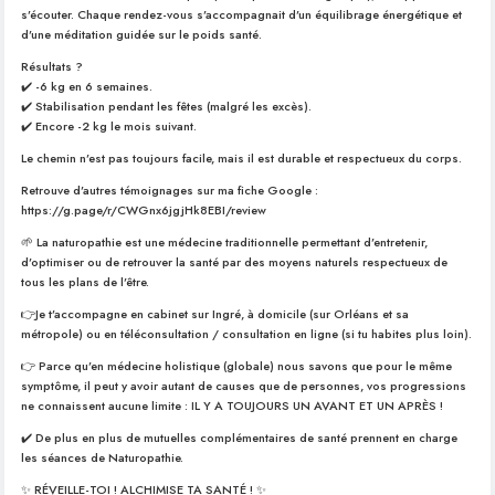
s’écouter. Chaque rendez-vous s’accompagnait d’un équilibrage énergétique et
d’une méditation guidée sur le poids santé.
Résultats ?
✔️ -6 kg en 6 semaines.
✔️ Stabilisation pendant les fêtes (malgré les excès).
✔️ Encore -2 kg le mois suivant.
Le chemin n’est pas toujours facile, mais il est durable et respectueux du corps.
Retrouve d’autres témoignages sur ma fiche Google :
https://g.page/r/CWGnx6jgjHk8EBI/review
🌱 La naturopathie est une médecine traditionnelle permettant d’entretenir,
d’optimiser ou de retrouver la santé par des moyens naturels respectueux de
tous les plans de l’être.
👉Je t’accompagne en cabinet sur Ingré, à domicile (sur Orléans et sa
métropole) ou en téléconsultation / consultation en ligne (si tu habites plus loin).
👉 Parce qu’en médecine holistique (globale) nous savons que pour le même
symptôme, il peut y avoir autant de causes que de personnes, vos progressions
ne connaissent aucune limite : IL Y A TOUJOURS UN AVANT ET UN APRÈS !
✔️ De plus en plus de mutuelles complémentaires de santé prennent en charge
les séances de Naturopathie.
✨ RÉVEILLE-TOI ! ALCHIMISE TA SANTÉ ! ✨