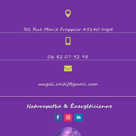

30, Rue Marie Frappier 45140 Ingré

06 82 07 92 98

magali.raitif@gmail.com
Naturopathe & Énergéticienne