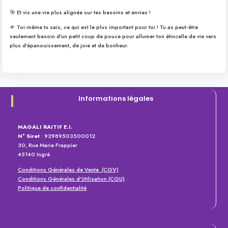
🎯 Et vis une vie plus alignée sur tes besoins et envies !
🫵 Toi-même tu sais, ce qui est le plus important pour toi ! Tu as peut-être
seulement besoin d’un petit coup de pouce pour allumer ton étincelle de vie vers
plus d’épanouissement, de joie et de bonheur.
Informations légales
MAGALI RAITIF E.I.
N° Siret
: 92989503500012
30, Rue Marie Frappier
45140 Ingré
Conditions Générales de Vente (CGV)
Conditions Générales d’Utilisation (CGU)
Politique de confidentialité