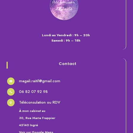
Lundi au Vendredi : 9h – 20h
Samedi : 9h – 18h
Contact
magali.raitif@gmail.com

06 82 07 92 98

Téléconsulation ou RDV

À
mon cabinet au
30, Rue Marie Frappier
45140 Ingré
Voir sur Google Maps