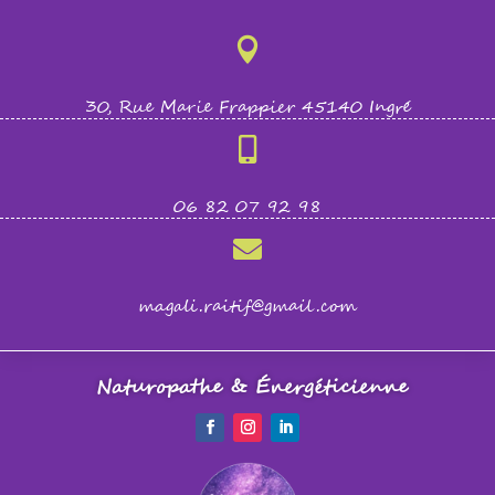

30, Rue Marie Frappier 45140 Ingré

06 82 07 92 98

magali.raitif@gmail.com
Naturopathe & Énergéticienne