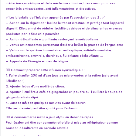
médecine ayurvédique et de la médecine chinoise, bien connu pour ses
propriétés antioxydantes, anti-inflammatoires et digestives.
✅ Les bienfaits de l’infusion apportés par l’association des 2 : ✅
– Action sur la digestion : facilite le transit intestinal et protège tout l’appareil
digestif. Elle permet de réduire l’acidité gastrique et de stimuler les enzymes
produites par le foie et le pancréas.
– Action détoxifiante et purifiante, renforçant le métabolisme.
– Vertus amincissantes permettant d’aider à brûler la graisse de l’organisme.
– Vertus sur le système immunitaire : antiseptique, anti-inflammatoire,
antibactérienne, antivirale, diurétique, fluidifiante, réchauffante, …
– Apporte de l’énergie en cas de fatigue.
👉🏻 Comment préparer cette infusion ayurvédique ? :
1. Faire chauffer 250 ml d’eau (pas au micro-ondes et la retirer juste avant
l’ébullition !).
2. Ajouter le jus d’une moitié de citron.
3. Ajouter 1 cuillère à café de gingembre en poudre ou 1 cuillère à soupe de
gingembre frais râpé.
4. Laissez infusez quelques minutes avant de boire*.
*Un peu de miel peut être ajouté pour l’adoucir.
👉🏻 A consommer le matin à jeun et/ou en début de repas.
Peut également être consommée refroidie et mise au réfrigérateur comme
boisson désaltérante en période estivale.