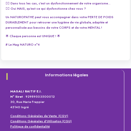
👉🏻 Dans tous les cas, c’est un dysfonctionnement de votre organisme…
👉🏻 Oui MAIS, qu’est-ce qui dysfonctionne chez vous ?
Un NATUROPATHE peut vous accompagner dans votre PERTE DE POIDS
DURABLEMENT pour retrouver une hygiène de vie globale, adaptée et
personnalisée aux besoins de votre CORPS et de votre MENTAL !
🌟 Chaque personne est UNIQUE ! 🌟
# Le Mag NATURO n°4
Informations légales
MAGALI RAITIF E.I.
N° Siret
: 92989503500012
30, Rue Marie Frappier
45140 Ingré
Conditions Générales de Vente (CGV)
Conditions Générales d’Utilisation (CGU)
Politique de confidentialité