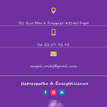

30, Rue Marie Frappier 45140 Ingré

06 82 07 92 98

magali.raitif@gmail.com
Naturopathe & Énergéticienne