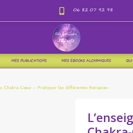
06 82 07 92 98

MES PUBLICATIONS
MES EBOOKS ALCHIMIQUES
QUI
 Chakra-Cœur – Pratiquer les différentes thérapies
L’ensei
Chakra