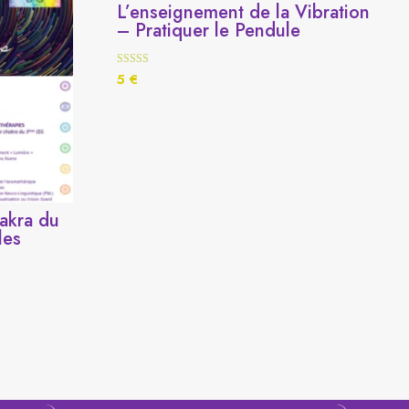
L’enseignement de la Vibration
– Pratiquer le Pendule
Note
5
€
5.00
sur 5
akra du
les