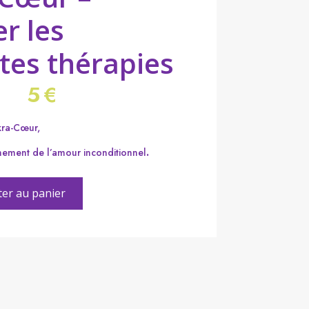
r les
ntes thérapies
5
€
kra-Cœur,
nement de l’amour inconditionnel
.
ter au panier