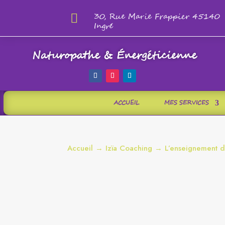

30, Rue Marie Frappier 45140
Ingré
Naturopathe & Énergéticienne
ACCUEIL
MES SERVICES
Accueil
→
Izïa Coaching
→ L’enseignement du