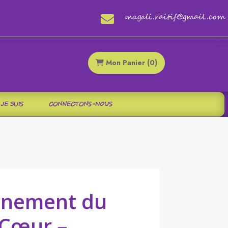
magali.raitif@gmail.com

Mon Panier (0)
 JE SUIS
CONNECTONS-NOUS
gnement du
-Cœur –