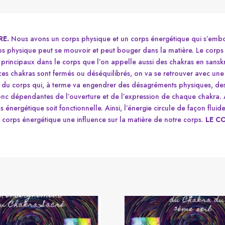
les
différentes
thérapies
RE.
Nous avons un corps physique et un corps énergétique qui s’emboî
ps physique peut se mouvoir et peut bouger dans la matière. Le corps
principaux dans le corps que l’on appelle aussi des chakras en sanskr
i ces chakras sont fermés ou déséquilibrés, on va se retrouver avec un
té du corps qui, à terme va engendrer des désagréments physiques, d
donc dépendantes de l’ouverture et de l’expression de chaque chakra.
s énergétique soit fonctionnelle. Ainsi, l’énergie circule de façon flu
e corps énergétique une influence sur la matière de notre corps.
LE C