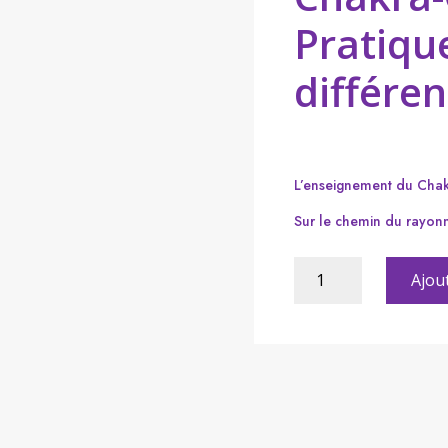
Pratique
différe
L’enseignement du Cha
Sur le chemin du rayon
quantité
Ajou
de
L’enseignement
du
Chakra-
Cœur
–
Pratiquer